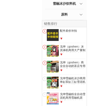
雪融冰沙饮料机
原料
销售排行
配件差价补拍
1
￥
戈绅（goshen）冰
2
淇淋机商用大产量制
作机台式冰激凌机摆
￥
摊 奶茶店雪糕店冰
淇淋机全自动三色立
戈绅（goshen）商
3
式雪糕机甜筒机BJ
业全自动奶茶店专用
立式-枚红色【专利
台上风冷小型制冰机
￥
双重膨化+升级连
商用方块冰 酒吧咖
打】BJ218CE-D2
啡店酒店ktv中型台
戈绅雪融机冰沙商用
4
下制冰机快速出冰
单缸双缸三缸雪泥机
方块冰【144冰格|日
沙冰机饮料机多功能
￥
产210KG|储冰30KG
冷饮机果汁机 全自
】SSX260-2A
动冰沙机奶茶店专用
戈绅雪融粉全自动雪
5
摆摊 多功能双缸雪
泥机商用雪融机原
融机【冰沙/冷饮/奶
料/果汁冰沙机绵绵
￥
昔】4L*2 RLZ3*2
冰机奶昔饮料机原料