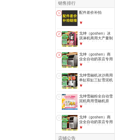
销售排行
配件差价补拍
1
￥
戈绅（goshen）冰
2
淇淋机商用大产量制
作机台式冰激凌机摆
￥
摊 奶茶店雪糕店冰
淇淋机全自动三色立
戈绅（goshen）商
3
式雪糕机甜筒机BJ
业全自动奶茶店专用
立式-枚红色【专利
台上风冷小型制冰机
￥
双重膨化+升级连
商用方块冰 酒吧咖
打】BJ218CE-D2
啡店酒店ktv中型台
戈绅雪融机冰沙商用
4
下制冰机快速出冰
单缸双缸三缸雪泥机
方块冰【144冰格|日
沙冰机饮料机多功能
￥
产210KG|储冰30KG
冷饮机果汁机 全自
】SSX260-2A
动冰沙机奶茶店专用
戈绅雪融粉全自动雪
5
摆摊 多功能双缸雪
泥机商用雪融机原
融机【冰沙/冷饮/奶
料/果汁冰沙机绵绵
￥
昔】4L*2 RLZ3*2
冰机奶昔饮料机原料
适用：（雪融/冰沙/
500g/包整箱雪融料
戈绅（goshen）商
冷饮//奶昔）多功能
6
雪融粉12包/箱【芒
业全自动奶茶店专用
可
果味】 【新品】雪
台上风冷小型制冰机
￥
融机/雪绒机/雪泥机/
商用方块冰 酒吧咖
冰沙机专用粉整箱
啡店酒店ktv中型台
店铺公告