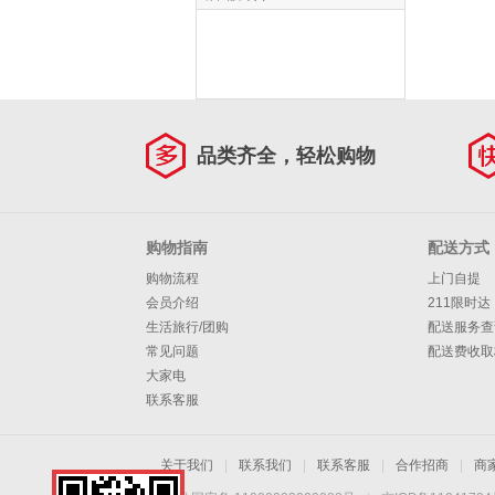
下制冰机快速出冰
方块冰【32冰格|日
产40KG|储冰
4.5KG】 SSX40
品类齐全，轻松购物
购物指南
配送方式
购物流程
上门自提
会员介绍
211限时达
生活旅行/团购
配送服务查
常见问题
配送费收取
大家电
联系客服
关于我们
|
联系我们
|
联系客服
|
合作招商
|
商