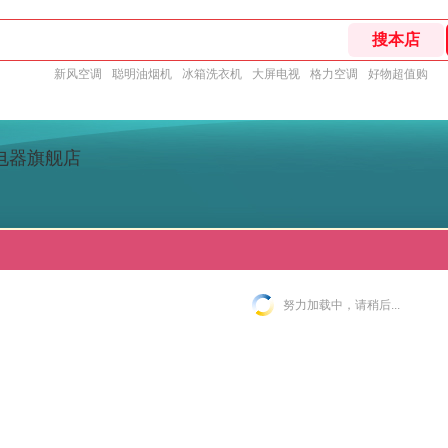
新风空调
聪明油烟机
冰箱洗衣机
大屏电视
格力空调
好物超值购
电器旗舰店
努力加载中，请稍后...