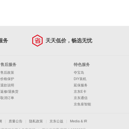
服务
天天低价，畅选无忧
售后服务
特色服务
售后政策
夺宝岛
价格保护
DIY装机
退款说明
延保服务
返修/退换货
京东E卡
取消订单
京东通信
京鱼座智能
测
|
质量公告
|
隐私政策
|
京东公益
|
Media & IR