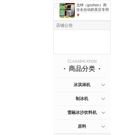
适用：（雪融/冰沙/
500g/包整箱雪融料
戈绅（goshen）商
冷饮//奶昔）多功能
6
雪融粉12包/箱【芒
业全自动奶茶店专用
可
果味】 【新品】雪
台上风冷小型制冰机
￥
融机/雪绒机/雪泥机/
商用方块冰 酒吧咖
冰沙机专用粉整箱
啡店酒店ktv中型台
店铺公告
下制冰机快速出冰
方块冰【32冰格|日
产40KG|储冰
4.5KG】 SSX40
CLASSIFICATION
商品分类
冰淇淋机
制冰机
雪融冰沙饮料机
原料